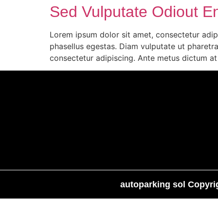
Sed Vulputate Odiout E
Lorem ipsum dolor sit amet, consectetur adipi
phasellus egestas. Diam vulputate ut pharetra 
consectetur adipiscing. Ante metus dictum a
autoparking sol Copyri