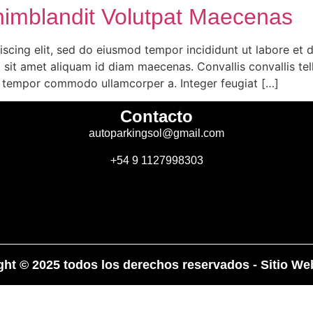
nimblandit Volutpat Maecenas
scing elit, sed do eiusmod tempor incididunt ut labore et d
sit amet aliquam id diam maecenas. Convallis convallis tell
t tempor commodo ullamcorper a. Integer feugiat […]
Contacto
autoparkingsol@gmail.com
+54 9 1127998303
ght © 2025 todos los derechos reservados - Sitio W